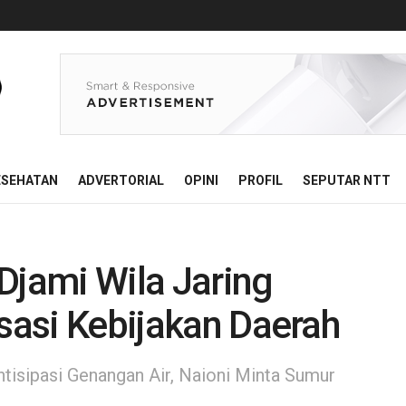
ESEHATAN
ADVERTORIAL
OPINI
PROFIL
SEPUTAR NTT
Djami Wila Jaring
isasi Kebijakan Daerah
tisipasi Genangan Air, Naioni Minta Sumur