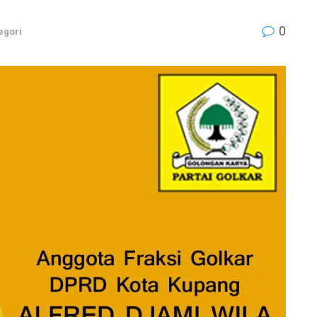
0
egori