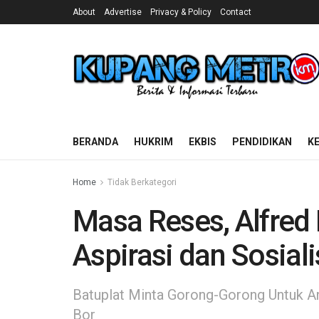
About
Advertise
Privacy & Policy
Contact
BERANDA
HUKRIM
EKBIS
PENDIDIKAN
K
Home
Tidak Berkategori
Masa Reses, Alfred 
Aspirasi dan Sosial
Batuplat Minta Gorong-Gorong Untuk An
Bor