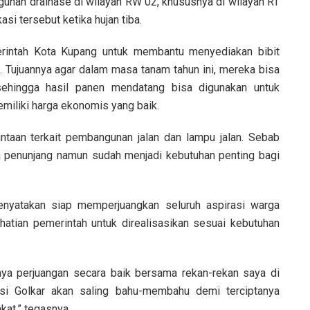
nan drainase di wilayah RW 02, khususnya di wilayah RT
kasi tersebut ketika hujan tiba.
rintah Kota Kupang untuk membantu menyediakan bibit
i. Tujuannya agar dalam masa tanam tahun ini, mereka bisa
sehingga hasil panen mendatang bisa digunakan untuk
iliki harga ekonomis yang baik.
intaan terkait pembangunan jalan dan lampu jalan. Sebab
na penunjang namun sudah menjadi kebutuhan penting bagi
enyatakan siap memperjuangkan seluruh aspirasi warga
hatian pemerintah untuk direalisasikan sesuai kebutuhan
ya perjuangan secara baik bersama rekan-rekan saya di
si Golkar akan saling bahu-membahu demi terciptanya
at,” tegasnya.