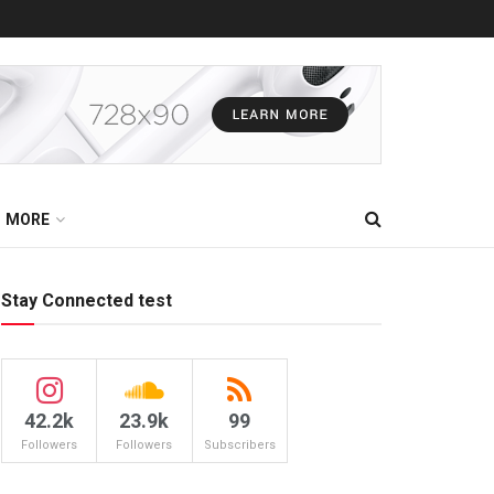
MORE
Stay Connected test
42.2k
23.9k
99
Followers
Followers
Subscribers