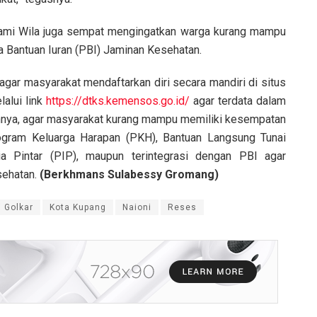
Djami Wila juga sempat mengingatkan warga kurang mampu
a Bantuan Iuran (PBI) Jaminan Kesehatan.
gar masyarakat mendaftarkan diri secara mandiri di situs
alui link
https://dtks.kemensos.go.id/
agar terdata dalam
annya, agar masyarakat kurang mampu memiliki kesempatan
ogram Keluarga Harapan (PKH), Bantuan Langsung Tunai
a Pintar (PIP), maupun terintegrasi dengan PBI agar
sehatan.
(Berkhmans Sulabessy Gromang)
i Golkar
Kota Kupang
Naioni
Reses