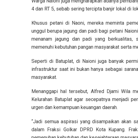
Warga Naioni juga mengharapkan adanya pembangu
4 dan RT 5, sebab sering tercipta banjir lokal di lo
Khusus petani di Naoni, mereka meminta peme
unggul berupa jagung dan padi bagi petani Naion
menanam jagung dan padi yang berkualitas, 
memenuhi kebutuhan pangan masyarakat serta mem
Seperti di Batuplat, di Naioni juga banyak perm
infrastruktur saat ini bukan hanya sebagai sara
masyarakat.
Menanggapi hal tersebut, Alfred Djami Wila m
Kelurahan Batuplat agar secepatnya menjadi per
urgen dan kemampuan keuangan daerah.
“Jadi semua aspirasi yang disampaikan akan sa
dalam Fraksi Golkar DPRD Kota Kupang. Frak
pemenuhan kebutuhan dan kesejahteraan masyarak