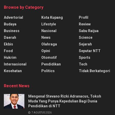
Browse by Category
Advertorial
Kota Kupang
Profil
Budaya
Lifestyle
Review
Business
Nasional
Sabu Raijua
Daerah
News
Science
Ekbis
Olahraga
Sejarah
Food
Opini
Seputar NTT
Hukrim
Otomotif
Sports
Internasional
Pendidikan
Tech
Kesehatan
Politics
Tidak Berkategori
Recent News
Mengenal Stevano Rizki Adranacus, Tokoh
Muda Yang Punya Kepedulian Bagi Dunia
Pendidikan di NTT
7 AGUSTUS 2026