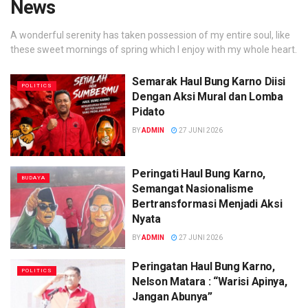
News
A wonderful serenity has taken possession of my entire soul, like
these sweet mornings of spring which I enjoy with my whole heart.
Semarak Haul Bung Karno Diisi
POLITICS
Dengan Aksi Mural dan Lomba
Pidato
BY
ADMIN
27 JUNI 2026
Peringati Haul Bung Karno,
BUDAYA
Semangat Nasionalisme
Bertransformasi Menjadi Aksi
Nyata
BY
ADMIN
27 JUNI 2026
Peringatan Haul Bung Karno,
POLITICS
Nelson Matara : “Warisi Apinya,
Jangan Abunya”