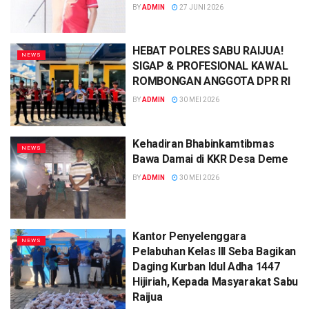
BY
ADMIN
27 JUNI 2026
HEBAT POLRES SABU RAIJUA!
NEWS
SIGAP & PROFESIONAL KAWAL
ROMBONGAN ANGGOTA DPR RI
BY
ADMIN
30 MEI 2026
Kehadiran Bhabinkamtibmas
NEWS
Bawa Damai di KKR Desa Deme
BY
ADMIN
30 MEI 2026
Kantor Penyelenggara
NEWS
Pelabuhan Kelas III Seba Bagikan
Daging Kurban Idul Adha 1447
Hijiriah, Kepada Masyarakat Sabu
Raijua