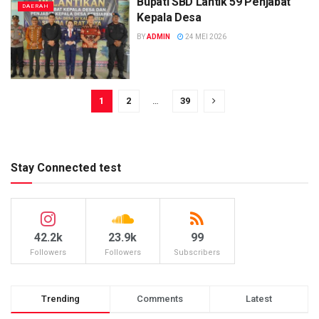
Bupati SBD Lantik 59 Penjabat
DAERAH
Kepala Desa
BY
ADMIN
24 MEI 2026
1
2
…
39
Stay Connected test
42.2k
23.9k
99
Followers
Followers
Subscribers
Trending
Comments
Latest