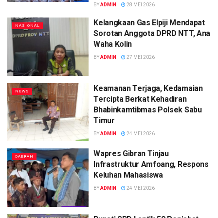
BY
ADMIN
28 MEI 2026
Kelangkaan Gas Elpiji Mendapat
NASIONAL
Sorotan Anggota DPRD NTT, Ana
Waha Kolin
BY
ADMIN
27 MEI 2026
Keamanan Terjaga, Kedamaian
NEWS
Tercipta Berkat Kehadiran
Bhabinkamtibmas Polsek Sabu
Timur
BY
ADMIN
24 MEI 2026
Wapres Gibran Tinjau
DAERAH
Infrastruktur Amfoang, Respons
Keluhan Mahasiswa
BY
ADMIN
24 MEI 2026