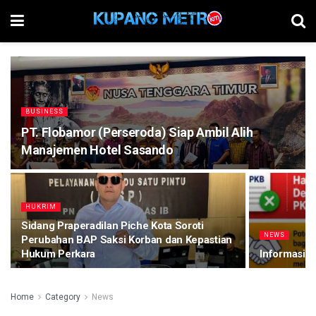
BUSINESS
PT. Flobamor (Perseroda) Siap Ambil Alih
Manajemen Hotel Sasando
HUKRIM
Sidang Praperadilan Piche Kota Soroti
NEWS
Perubahan BAP Saksi Korban dan Kepastian
Hukum Perkara
Informasi
Home
Category
News