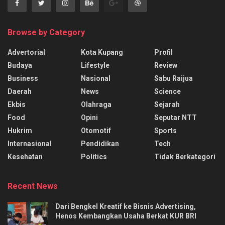
Browse by Category
Advertorial
Kota Kupang
Profil
Budaya
Lifestyle
Review
Business
Nasional
Sabu Raijua
Daerah
News
Science
Ekbis
Olahraga
Sejarah
Food
Opini
Seputar NTT
Hukrim
Otomotif
Sports
Internasional
Pendidikan
Tech
Kesehatan
Politics
Tidak Berkategori
Recent News
Dari Bengkel Kreatif ke Bisnis Advertising,
Henos Kembangkan Usaha Berkat KUR BRI