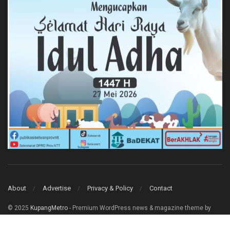
About
Advertise
Privacy & Policy
Contact
© 2025
KupangMetro
- Premium WordPress news & magazine theme by
Jegtheme
.