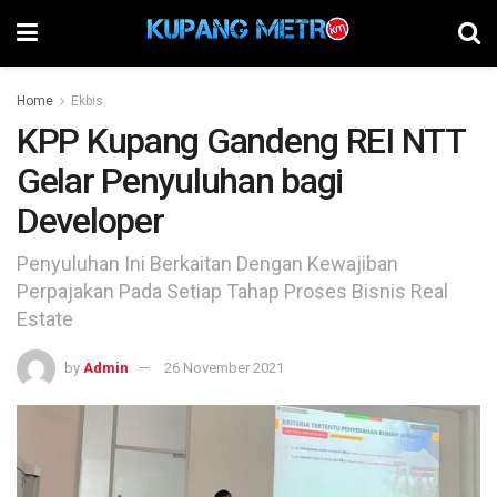
Home
Ekbis
KPP Kupang Gandeng REI NTT
Gelar Penyuluhan bagi
Developer
Penyuluhan Ini Berkaitan Dengan Kewajiban
Perpajakan Pada Setiap Tahap Proses Bisnis Real
Estate
by
Admin
26 November 2021