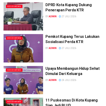
DPRD Kota Kupang Dukung
KESEHATAN
Penerapan Perda KTR
BY
ADMIN
27 JULI 2026
Pemkot Kupang Terus Lakukan
KESEHATAN
Sosialisasi Perda KTR
BY
ADMIN
27 JULI 2026
Upaya Membangun Hidup Sehat
KESEHATAN
Dimulai Dari Keluarga
BY
ADMIN
24 JULI 2026
11 Puskesmas Di Kota Kupang
KESEHATAN
Siap Jadi BLUD