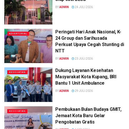
BY
ADMIN
24 JULI 2026
Peringati Hari Anak Nasional, K-
ADVERTORIAL
24 Group dan Sarihusada
Perkuat Upaya Cegah Stunting di
NTT
BY
ADMIN
23 JULI 2026
Dukung Layanan Kesehatan
KESEHATAN
Masyarakat Kota Kupang, BRI
Bantu 1 Unit Ambulance
BY
ADMIN
29 JULI 2026
Pembukaan Bulan Budaya GMIT,
KESEHATAN
Jemaat Kota Baru Gelar
Pengobatan Gratis