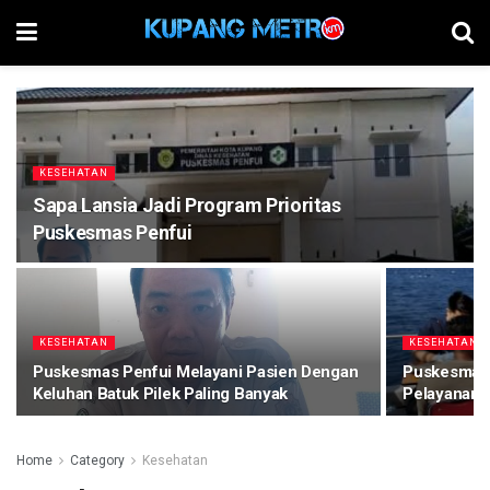
KESEHATAN
Sapa Lansia Jadi Program Prioritas
Puskesmas Penfui
KESEHATAN
KESEHATAN
Puskesmas Penfui Melayani Pasien Dengan
Puskesmas 
Keluhan Batuk Pilek Paling Banyak
Pelayanan 
Home
Category
Kesehatan