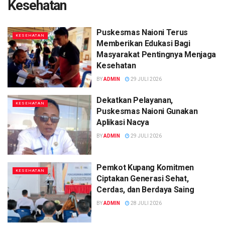
Kesehatan
Puskesmas Naioni Terus
KESEHATAN
Memberikan Edukasi Bagi
Masyarakat Pentingnya Menjaga
Kesehatan
BY
ADMIN
29 JULI 2026
Dekatkan Pelayanan,
KESEHATAN
Puskesmas Naioni Gunakan
Aplikasi Nacya
BY
ADMIN
29 JULI 2026
Pemkot Kupang Komitmen
KESEHATAN
Ciptakan Generasi Sehat,
Cerdas, dan Berdaya Saing
BY
ADMIN
28 JULI 2026