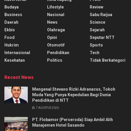
Budaya
Lifestyle
Review
Business
Nasional
Sabu Raijua
Daerah
News
Science
Ekbis
Olahraga
Sejarah
Food
Opini
Seputar NTT
Hukrim
Otomotif
Sports
Internasional
Pendidikan
Tech
Kesehatan
Politics
Tidak Berkategori
Recent News
Mengenal Stevano Rizki Adranacus, Tokoh
Muda Yang Punya Kepedulian Bagi Dunia
Pendidikan di NTT
7 AGUSTUS 2026
PT. Flobamor (Perseroda) Siap Ambil Alih
Manajemen Hotel Sasando