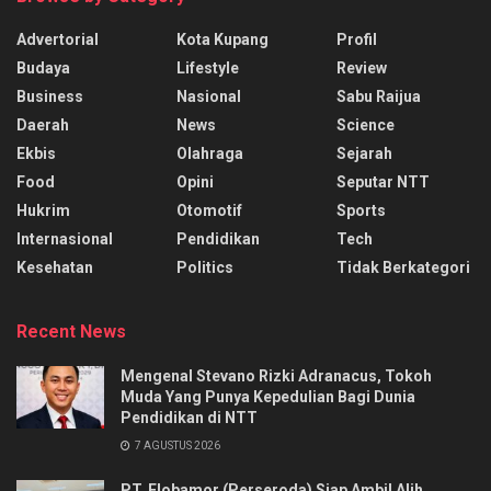
Advertorial
Kota Kupang
Profil
Budaya
Lifestyle
Review
Business
Nasional
Sabu Raijua
Daerah
News
Science
Ekbis
Olahraga
Sejarah
Food
Opini
Seputar NTT
Hukrim
Otomotif
Sports
Internasional
Pendidikan
Tech
Kesehatan
Politics
Tidak Berkategori
Recent News
Mengenal Stevano Rizki Adranacus, Tokoh
Muda Yang Punya Kepedulian Bagi Dunia
Pendidikan di NTT
7 AGUSTUS 2026
PT. Flobamor (Perseroda) Siap Ambil Alih