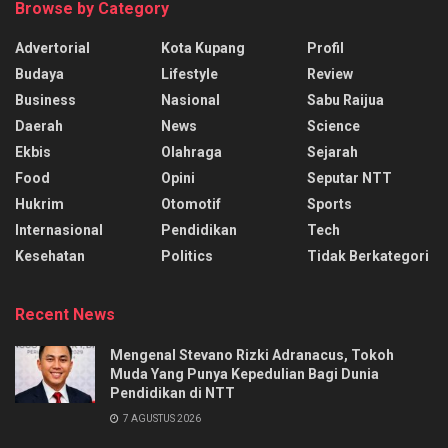
Browse by Category
Advertorial
Kota Kupang
Profil
Budaya
Lifestyle
Review
Business
Nasional
Sabu Raijua
Daerah
News
Science
Ekbis
Olahraga
Sejarah
Food
Opini
Seputar NTT
Hukrim
Otomotif
Sports
Internasional
Pendidikan
Tech
Kesehatan
Politics
Tidak Berkategori
Recent News
Mengenal Stevano Rizki Adranacus, Tokoh
Muda Yang Punya Kepedulian Bagi Dunia
Pendidikan di NTT
7 AGUSTUS 2026