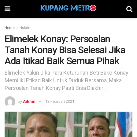
Home
Hukrim
Elimelek Konay: Persoalan
Tanah Konay Bisa Selesai Jika
Ada Itikad Baik Semua Pihak
Elimelek Yakin Jika Para Keturunan Beti Bako Konay
Memiliki Etikad Baik Untuk Duduk Bersama, Maka
Persoalan Tanah Konay Pasti Bisa Diakhiri.
by
Admin
13 Februari 2021