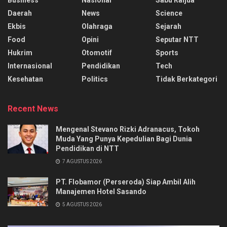
Daerah
News
Science
Ekbis
Olahraga
Sejarah
Food
Opini
Seputar NTT
Hukrim
Otomotif
Sports
Internasional
Pendidikan
Tech
Kesehatan
Politics
Tidak Berkategori
Recent News
Mengenal Stevano Rizki Adranacus, Tokoh
Muda Yang Punya Kepedulian Bagi Dunia
Pendidikan di NTT
7 AGUSTUS 2026
PT. Flobamor (Perseroda) Siap Ambil Alih
Manajemen Hotel Sasando
5 AGUSTUS 2026