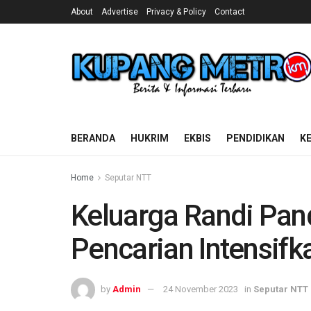
About
Advertise
Privacy & Policy
Contact
BERANDA
HUKRIM
EKBIS
PENDIDIKAN
K
Home
Seputar NTT
Keluarga Randi Pan
Pencarian Intensifk
by
Admin
24 November 2023
in
Seputar NTT