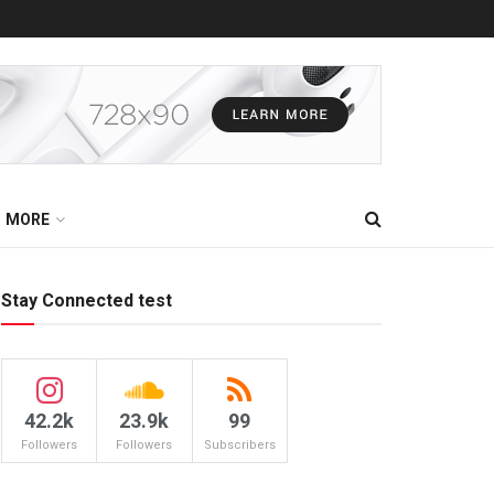
MORE
Stay Connected test
42.2k
23.9k
99
Followers
Followers
Subscribers