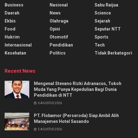
Business
Nasional
Sabu Raijua
Daerah
News
Science
Ekbis
Olahraga
Sejarah
Food
Opini
Seputar NTT
Hukrim
Otomotif
Sports
Internasional
Pendidikan
Tech
Kesehatan
Politics
Tidak Berkategori
Recent News
Mengenal Stevano Rizki Adranacus, Tokoh
Muda Yang Punya Kepedulian Bagi Dunia
Pendidikan di NTT
6 AGUSTUS 2026
PT. Flobamor (Perseroda) Siap Ambil Alih
Manajemen Hotel Sasando
5 AGUSTUS 2026