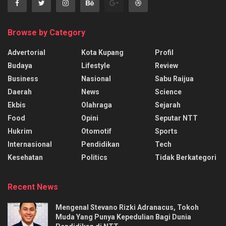
Browse by Category
Advertorial
Kota Kupang
Profil
Budaya
Lifestyle
Review
Business
Nasional
Sabu Raijua
Daerah
News
Science
Ekbis
Olahraga
Sejarah
Food
Opini
Seputar NTT
Hukrim
Otomotif
Sports
Internasional
Pendidikan
Tech
Kesehatan
Politics
Tidak Berkategori
Recent News
Mengenal Stevano Rizki Adranacus, Tokoh
Muda Yang Punya Kepedulian Bagi Dunia