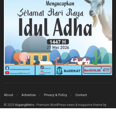
About
Advertise
Privacy & Policy
Contact
© 2025
KupangMetro
- Premium WordPress news & magazine theme by
Jegtheme
.