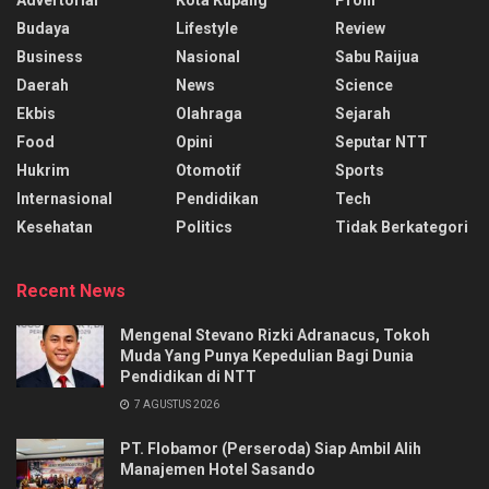
Advertorial
Kota Kupang
Profil
Budaya
Lifestyle
Review
Business
Nasional
Sabu Raijua
Daerah
News
Science
Ekbis
Olahraga
Sejarah
Food
Opini
Seputar NTT
Hukrim
Otomotif
Sports
Internasional
Pendidikan
Tech
Kesehatan
Politics
Tidak Berkategori
Recent News
Mengenal Stevano Rizki Adranacus, Tokoh
Muda Yang Punya Kepedulian Bagi Dunia
Pendidikan di NTT
7 AGUSTUS 2026
PT. Flobamor (Perseroda) Siap Ambil Alih
Manajemen Hotel Sasando