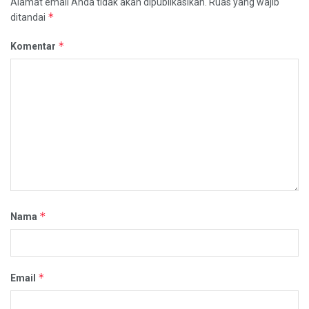
Alamat email Anda tidak akan dipublikasikan.
Ruas yang wajib
*
ditandai
*
Komentar
*
Nama
*
Email