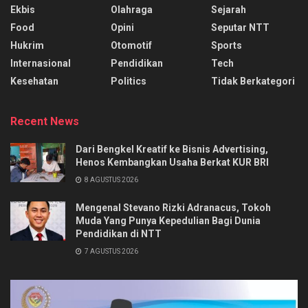
Ekbis
Olahraga
Sejarah
Food
Opini
Seputar NTT
Hukrim
Otomotif
Sports
Internasional
Pendidikan
Tech
Kesehatan
Politics
Tidak Berkategori
Recent News
Dari Bengkel Kreatif ke Bisnis Advertising,
Henos Kembangkan Usaha Berkat KUR BRI
8 AGUSTUS 2026
Mengenal Stevano Rizki Adranacus, Tokoh
Muda Yang Punya Kepedulian Bagi Dunia
Pendidikan di NTT
7 AGUSTUS 2026