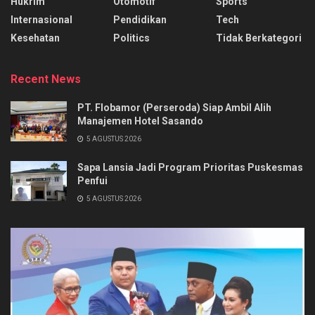
Hukrim
Otomotif
Sports
Internasional
Pendidikan
Tech
Kesehatan
Politics
Tidak Berkategori
Recent News
PT. Flobamor (Perseroda) Siap Ambil Alih
Manajemen Hotel Sasando
5 AGUSTUS 2026
Sapa Lansia Jadi Program Prioritas Puskesmas
Penfui
5 AGUSTUS 2026