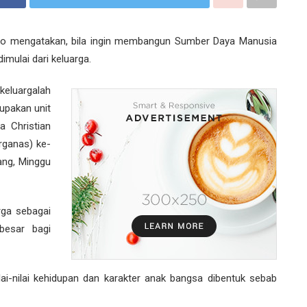
do mengatakan, bila ingin membangun Sumber Daya Manusia
imulai dari keluarga.
eluargalah
upakan unit
a Christian
rganas) ke-
ang, Minggu
rga sebagai
besar bagi
ai-nilai kehidupan dan karakter anak bangsa dibentuk sebab