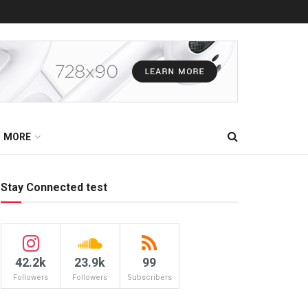
MORE
Stay Connected test
42.2k
23.9k
99
Followers
Followers
Subscribers