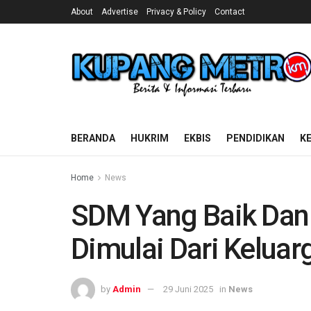
About
Advertise
Privacy & Policy
Contact
BERANDA
HUKRIM
EKBIS
PENDIDIKAN
K
Home
News
SDM Yang Baik Dan 
Dimulai Dari Keluar
by
Admin
29 Juni 2025
in
News