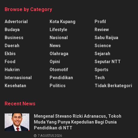
Browse by Category
Advertorial
Kota Kupang
Profil
Budaya
Lifestyle
Review
Business
Nasional
Sabu Raijua
Daerah
News
Science
Ekbis
Olahraga
Sejarah
Food
Opini
Seputar NTT
Hukrim
Otomotif
Sports
Internasional
Pendidikan
Tech
Kesehatan
Politics
Tidak Berkategori
Recent News
Mengenal Stevano Rizki Adranacus, Tokoh
Muda Yang Punya Kepedulian Bagi Dunia
Pendidikan di NTT
7 AGUSTUS 2026