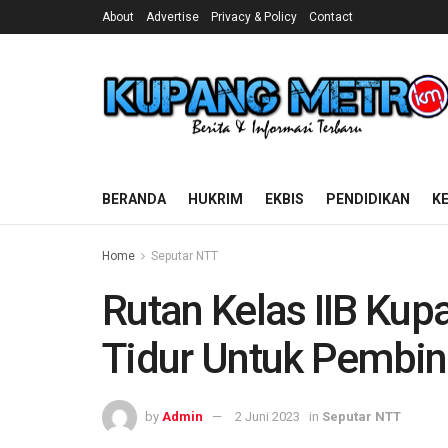
About
Advertise
Privacy & Policy
Contact
BERANDA
HUKRIM
EKBIS
PENDIDIKAN
K
Home
Seputar NTT
Rutan Kelas IIB Ku
Tidur Untuk Pembin
by
Admin
2 Juni 2023
in
Seputar NTT