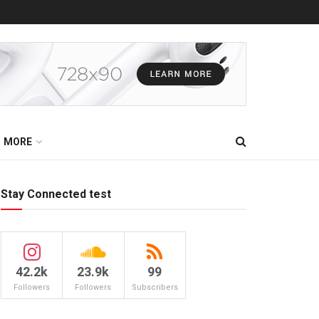
MORE
Stay Connected test
42.2k
23.9k
99
Followers
Followers
Subscribers