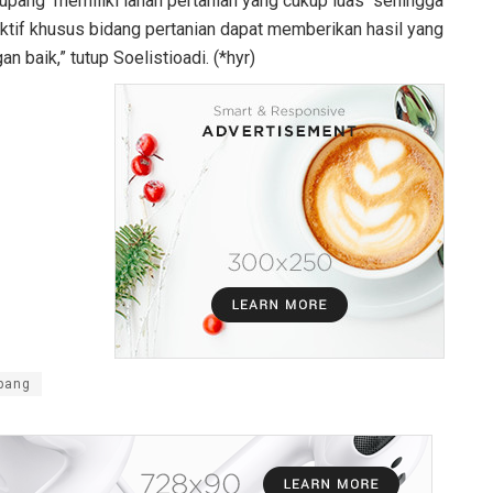
Kupang memiliki lahan pertanian yang cukup luas sehingga
ktif khusus bidang pertanian dapat memberikan hasil yang
n baik,” tutup Soelistioadi. (*hyr)
upang