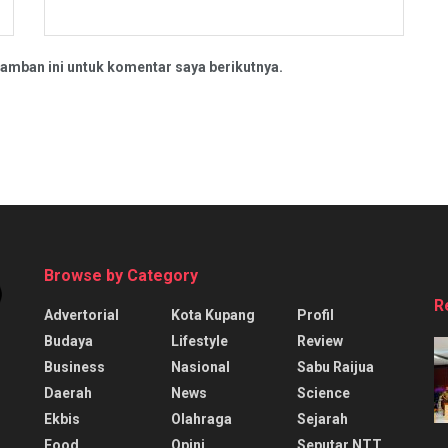
amban ini untuk komentar saya berikutnya.
Browse by Category
R
Advertorial
Kota Kupang
Profil
Budaya
Lifestyle
Review
Business
Nasional
Sabu Raijua
Daerah
News
Science
Ekbis
Olahraga
Sejarah
Food
Opini
Seputar NTT