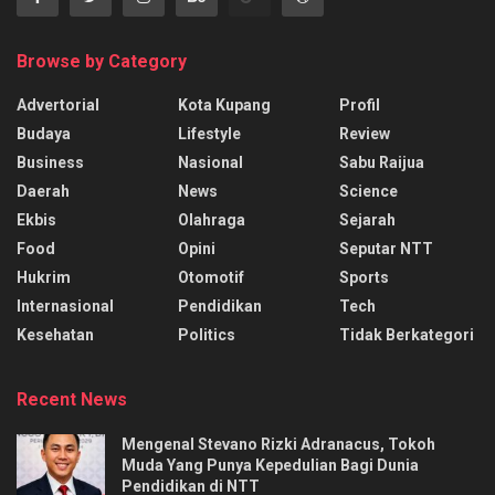
Browse by Category
Advertorial
Kota Kupang
Profil
Budaya
Lifestyle
Review
Business
Nasional
Sabu Raijua
Daerah
News
Science
Ekbis
Olahraga
Sejarah
Food
Opini
Seputar NTT
Hukrim
Otomotif
Sports
Internasional
Pendidikan
Tech
Kesehatan
Politics
Tidak Berkategori
Recent News
Mengenal Stevano Rizki Adranacus, Tokoh
Muda Yang Punya Kepedulian Bagi Dunia
Pendidikan di NTT