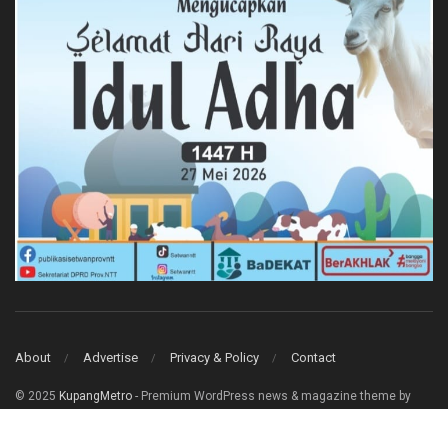
About
Advertise
Privacy & Policy
Contact
© 2025
KupangMetro
- Premium WordPress news & magazine theme by
Jegtheme
.