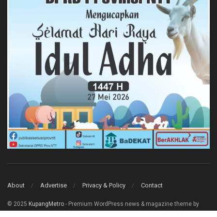
About
Advertise
Privacy & Policy
Contact
© 2025
KupangMetro
- Premium WordPress news & magazine theme by
Jegtheme
.