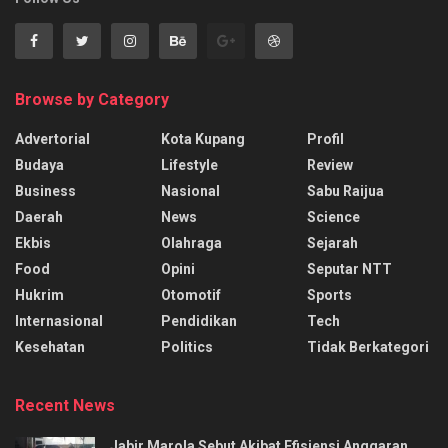
Browse by Category
Advertorial
Kota Kupang
Profil
Budaya
Lifestyle
Review
Business
Nasional
Sabu Raijua
Daerah
News
Science
Ekbis
Olahraga
Sejarah
Food
Opini
Seputar NTT
Hukrim
Otomotif
Sports
Internasional
Pendidikan
Tech
Kesehatan
Politics
Tidak Berkategori
Recent News
​Jabir Marola Sebut Akibat Efisiensi Anggaran,