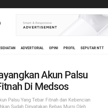
ESEHATAN
ADVERTORIAL
OPINI
PROFIL
SEPUTAR NTT
ayangkan Akun Palsu
itnah Di Medsos
kun Palsu Yang Tebar Fitnah dan Kebencian
ahkan Sudah Dinyatakan Bebas Murni Oleh