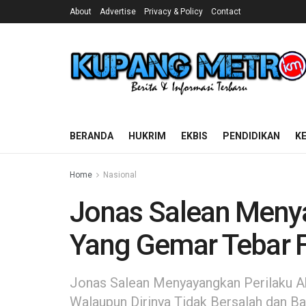
About
Advertise
Privacy & Policy
Contact
BERANDA
HUKRIM
EKBIS
PENDIDIKAN
K
Home
Nasional
Jonas Salean Meny
Yang Gemar Tebar F
Jonas Salean Menyayangkan Perilaku A
Walaupun Dirinya Tidak Bersalah dan B