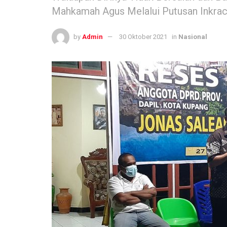
Mahkamah Agus Melalui Putusan Inkrac
by
Admin
30 Oktober 2021
in
Nasional