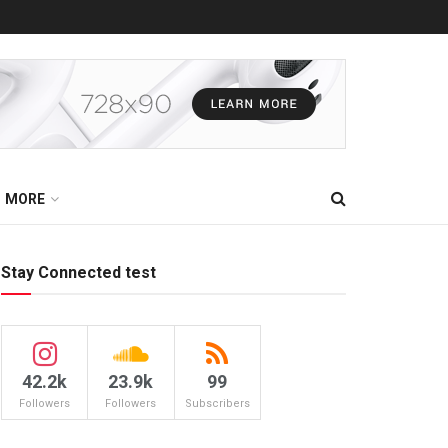
MORE
Stay Connected test
42.2k
23.9k
99
Followers
Followers
Subscribers