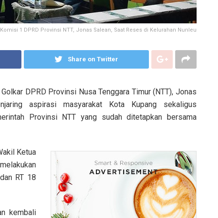
 Komisi 1 DPRD Provinsi NTT, Jonas Salean, Saat Reses di Kelurahan Nunleu
Share on Twitter
 Golkar DPRD Provinsi Nusa Tenggara Timur (NTT), Jonas
jaring aspirasi masyarakat Kota Kupang sekaligus
merintah Provinsi NTT yang sudah ditetapkan bersama
Wakil Ketua
melakukan
 dan RT 18
an kembali