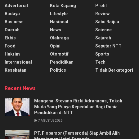
Advertorial
Kota Kupang
Profil
Budaya
Lifestyle
Review
Business
Nasional
Sabu Raijua
Daerah
News
Science
Ekbis
Olahraga
Sejarah
Food
Opini
Seputar NTT
Hukrim
Otomotif
Sports
Internasional
Pendidikan
Tech
Kesehatan
Politics
Tidak Berkategori
Recent News
Mengenal Stevano Rizki Adranacus, Tokoh
Muda Yang Punya Kepedulian Bagi Dunia
Pendidikan di NTT
7 AGUSTUS 2026
PT. Flobamor (Perseroda) Siap Ambil Alih