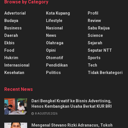
Browse by Category
Advertorial
Kota Kupang
Profil
Budaya
Lifestyle
Review
Business
Nasional
Sabu Raijua
Daerah
News
Science
Ekbis
Olahraga
Sejarah
Food
Opini
Seputar NTT
Hukrim
Otomotif
Sports
Internasional
Pendidikan
Tech
Kesehatan
Politics
Tidak Berkategori
Recent News
Dari Bengkel Kreatif ke Bisnis Advertising,
Henos Kembangkan Usaha Berkat KUR BRI
8 AGUSTUS 2026
Mengenal Stevano Rizki Adranacus, Tokoh