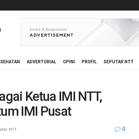
ESEHATAN
ADVERTORIAL
OPINI
PROFIL
SEPUTAR NTT
agai Ketua IMI NTT,
tum IMI Pusat
0
utar NTT