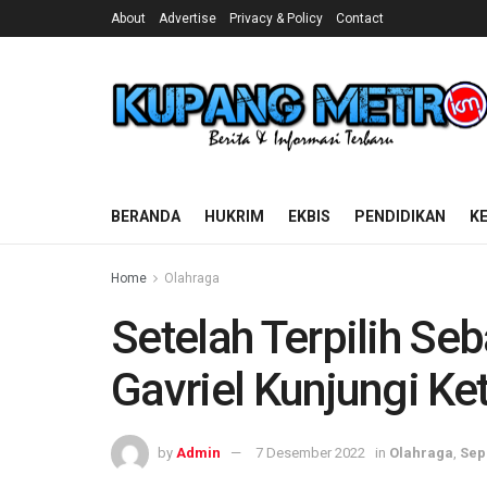
About
Advertise
Privacy & Policy
Contact
BERANDA
HUKRIM
EKBIS
PENDIDIKAN
K
Home
Olahraga
Setelah Terpilih Seb
Gavriel Kunjungi Ke
by
Admin
7 Desember 2022
in
Olahraga
,
Sep