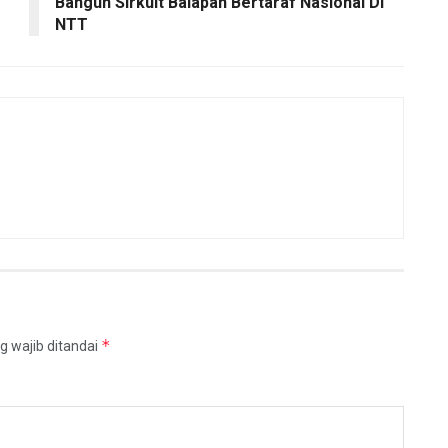
Bangun Sirkuit Balapan Bertaraf Nasional Di
NTT
*
g wajib ditandai