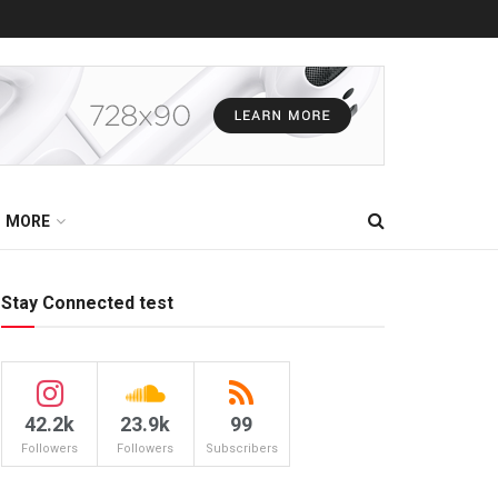
MORE
Stay Connected test
42.2k
23.9k
99
Followers
Followers
Subscribers