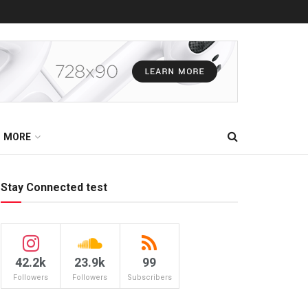
MORE
Stay Connected test
42.2k
23.9k
99
Followers
Followers
Subscribers