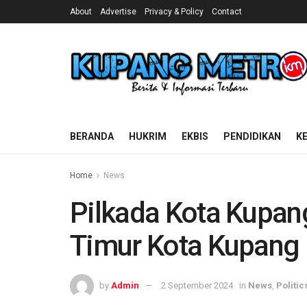
About
Advertise
Privacy & Policy
Contact
BERANDA
HUKRIM
EKBIS
PENDIDIKAN
K
Home
News
Pilkada Kota Kupan
Timur Kota Kupang 
by
Admin
2 September 2024
in
News
,
Politic