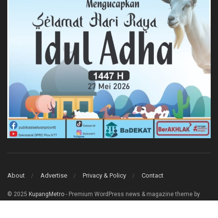
About
Advertise
Privacy & Policy
Contact
© 2025
KupangMetro
- Premium WordPress news & magazine theme by
Jegtheme
.