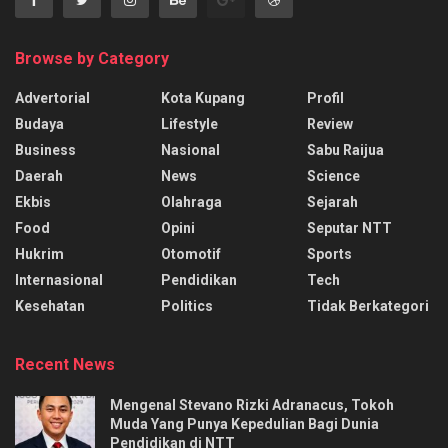
Browse by Category
Advertorial
Kota Kupang
Profil
Budaya
Lifestyle
Review
Business
Nasional
Sabu Raijua
Daerah
News
Science
Ekbis
Olahraga
Sejarah
Food
Opini
Seputar NTT
Hukrim
Otomotif
Sports
Internasional
Pendidikan
Tech
Kesehatan
Politics
Tidak Berkategori
Recent News
Mengenal Stevano Rizki Adranacus, Tokoh
Muda Yang Punya Kepedulian Bagi Dunia
Pendidikan di NTT