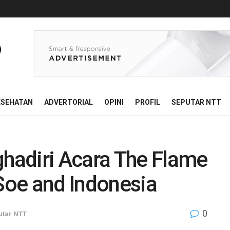
ESEHATAN
ADVERTORIAL
OPINI
PROFIL
SEPUTAR NTT
adiri Acara The Flame
 Soe and Indonesia
0
utar NTT