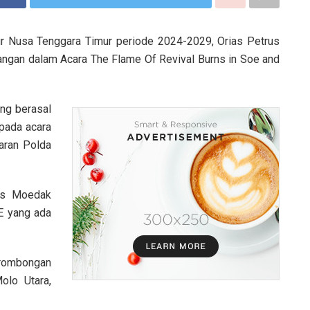
r Nusa Tenggara Timur periode 2024-2029, Orias Petrus
gan dalam Acara The Flame Of Revival Burns in Soe and
ang berasal
 pada acara
aran Polda
ias Moedak
E yang ada
a rombongan
lo Utara,