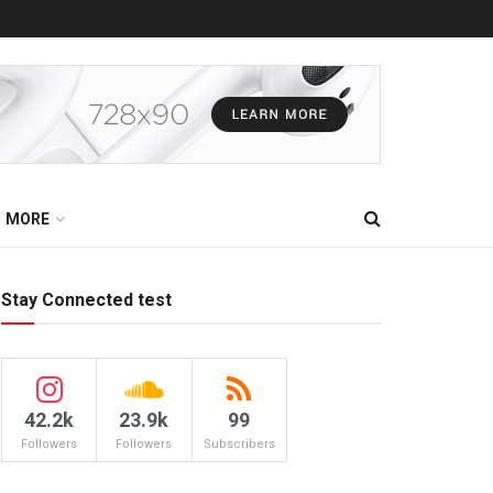
MORE
Stay Connected test
42.2k
23.9k
99
Followers
Followers
Subscribers