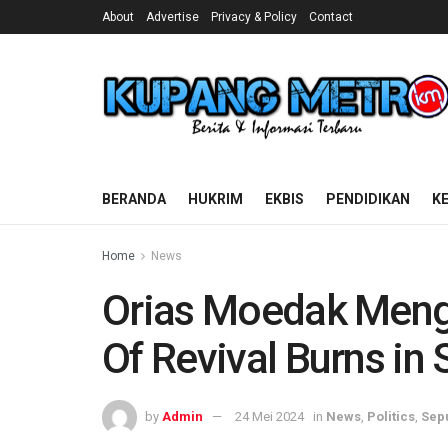
About
Advertise
Privacy & Policy
Contact
BERANDA
HUKRIM
EKBIS
PENDIDIKAN
K
Home
News
Orias Moedak Mengh
Of Revival Burns in
by
Admin
24 Mei 2024
in
News
,
Politics
,
Sep