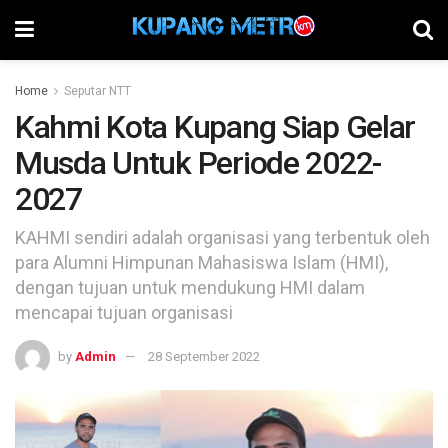
Home
Seputar NTT
Kahmi Kota Kupang Siap Gelar
Musda Untuk Periode 2022-
2027
KAHMI sendiri adalah organisasi yang terbentuk oleh
para Alumni Himpunan Mahasiswa Islam (HMI),
dengan tujuan untuk mendukung HMI dalam
mencapai tujuan organisasi
by
Admin
28 September 2022