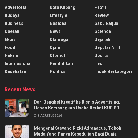
Advertorial
Kota Kupang
Profil
Budaya
Lifestyle
Review
Business
Nasional
Sabu Raijua
Daerah
News
Science
Ekbis
Olahraga
Sejarah
Food
Opini
Seputar NTT
Hukrim
Otomotif
Sports
Internasional
Pendidikan
Tech
Kesehatan
Politics
Tidak Berkategori
Recent News
Dari Bengkel Kreatif ke Bisnis Advertising,
Henos Kembangkan Usaha Berkat KUR BRI
8 AGUSTUS 2026
Mengenal Stevano Rizki Adranacus, Tokoh
Muda Yang Punya Kepedulian Bagi Dunia