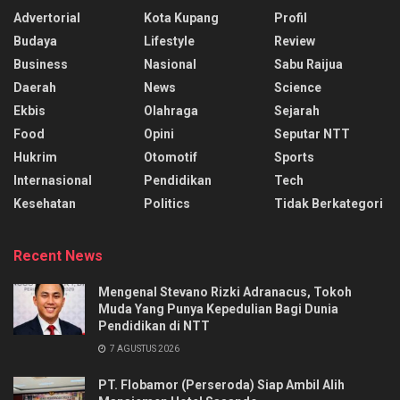
Advertorial
Kota Kupang
Profil
Budaya
Lifestyle
Review
Business
Nasional
Sabu Raijua
Daerah
News
Science
Ekbis
Olahraga
Sejarah
Food
Opini
Seputar NTT
Hukrim
Otomotif
Sports
Internasional
Pendidikan
Tech
Kesehatan
Politics
Tidak Berkategori
Recent News
Mengenal Stevano Rizki Adranacus, Tokoh
Muda Yang Punya Kepedulian Bagi Dunia
Pendidikan di NTT
7 AGUSTUS 2026
PT. Flobamor (Perseroda) Siap Ambil Alih