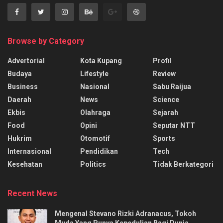
Browse by Category
Advertorial
Kota Kupang
Profil
Budaya
Lifestyle
Review
Business
Nasional
Sabu Raijua
Daerah
News
Science
Ekbis
Olahraga
Sejarah
Food
Opini
Seputar NTT
Hukrim
Otomotif
Sports
Internasional
Pendidikan
Tech
Kesehatan
Politics
Tidak Berkategori
Recent News
Mengenal Stevano Rizki Adranacus, Tokoh