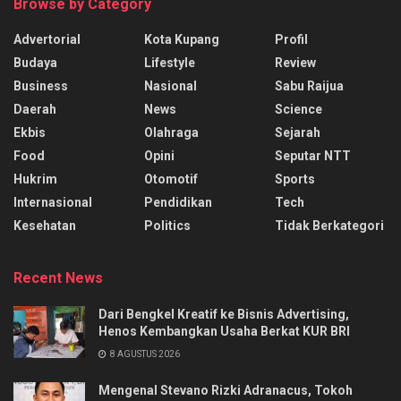
Browse by Category
Advertorial
Kota Kupang
Profil
Budaya
Lifestyle
Review
Business
Nasional
Sabu Raijua
Daerah
News
Science
Ekbis
Olahraga
Sejarah
Food
Opini
Seputar NTT
Hukrim
Otomotif
Sports
Internasional
Pendidikan
Tech
Kesehatan
Politics
Tidak Berkategori
Recent News
Dari Bengkel Kreatif ke Bisnis Advertising,
Henos Kembangkan Usaha Berkat KUR BRI
8 AGUSTUS 2026
Mengenal Stevano Rizki Adranacus, Tokoh