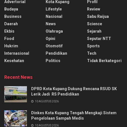
Advertorial
Kota Kupang
Profil
Budaya
Lifestyle
Review
Business
Nasional
Sabu Raijua
Daerah
News
Science
Ekbis
Olahraga
Sejarah
Food
Opini
Seputar NTT
Hukrim
Otomotif
Sports
Internasional
Pendidikan
Tech
Kesehatan
Politics
Tidak Berkategori
Recent News
DPRD Kota Kupang Dukung Rencana RSUD SK
Lerik Jadi RS Pendidikan
10 AGUSTUS 2026
Dinkes Kota Kupang Tengah Mengkaji Sistem
Pengelolaan Sampah Medis
10 AGUSTUS 2026