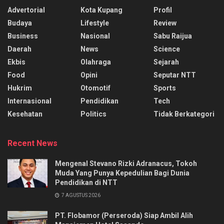
Advertorial
Kota Kupang
Profil
Budaya
Lifestyle
Review
Business
Nasional
Sabu Raijua
Daerah
News
Science
Ekbis
Olahraga
Sejarah
Food
Opini
Seputar NTT
Hukrim
Otomotif
Sports
Internasional
Pendidikan
Tech
Kesehatan
Politics
Tidak Berkategori
Recent News
Mengenal Stevano Rizki Adranacus, Tokoh
Muda Yang Punya Kepedulian Bagi Dunia
Pendidikan di NTT
7 AGUSTUS 2026
PT. Flobamor (Perseroda) Siap Ambil Alih