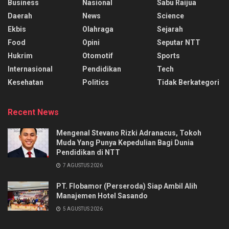
Business
Nasional
Sabu Raijua
Daerah
News
Science
Ekbis
Olahraga
Sejarah
Food
Opini
Seputar NTT
Hukrim
Otomotif
Sports
Internasional
Pendidikan
Tech
Kesehatan
Politics
Tidak Berkategori
Recent News
Mengenal Stevano Rizki Adranacus, Tokoh
Muda Yang Punya Kepedulian Bagi Dunia
Pendidikan di NTT
7 AGUSTUS 2026
PT. Flobamor (Perseroda) Siap Ambil Alih
Manajemen Hotel Sasando
5 AGUSTUS 2026