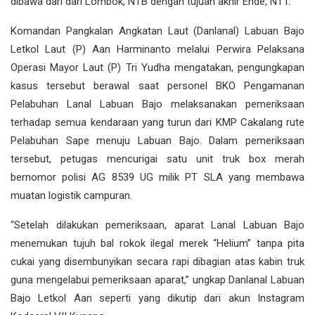
dibawa dari dari Lombok, NTB dengan tujuan akhir Ende, NTT.
Komandan Pangkalan Angkatan Laut (Danlanal) Labuan Bajo
Letkol Laut (P) Aan Harminanto melalui Perwira Pelaksana
Operasi Mayor Laut (P) Tri Yudha
mengatakan, pengungkapan
kasus tersebut berawal saat personel BKO Pengamanan
Pelabuhan Lanal Labuan Bajo melaksanakan pemeriksaan
terhadap semua kendaraan yang turun dari KMP Cakalang rute
Pelabuhan Sape menuju Labuan Bajo. Dalam pemeriksaan
tersebut, petugas mencurigai satu unit truk box merah
bernomor polisi AG 8539 UG milik PT SLA yang membawa
muatan logistik campuran.
“Setelah dilakukan pemeriksaan, aparat Lanal Labuan Bajo
menemukan tujuh bal rokok ilegal merek “Helium” tanpa pita
cukai yang disembunyikan secara rapi dibagian atas kabin truk
guna mengelabui pemeriksaan aparat,” ungkap Danlanal Labuan
Bajo Letkol Aan seperti yang dikutip dari akun Instagram