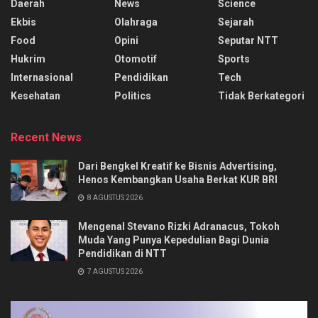
Daerah
News
Science
Ekbis
Olahraga
Sejarah
Food
Opini
Seputar NTT
Hukrim
Otomotif
Sports
Internasional
Pendidikan
Tech
Kesehatan
Politics
Tidak Berkategori
Recent News
Dari Bengkel Kreatif ke Bisnis Advertising,
Henos Kembangkan Usaha Berkat KUR BRI
8 AGUSTUS 2026
Mengenal Stevano Rizki Adranacus, Tokoh
Muda Yang Punya Kepedulian Bagi Dunia
Pendidikan di NTT
7 AGUSTUS 2026