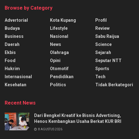
Browse by Category
Advertorial
Kota Kupang
Profil
Budaya
Lifestyle
Review
Business
Nasional
Sabu Raijua
Daerah
News
Science
Ekbis
Olahraga
Sejarah
Food
Opini
Seputar NTT
Hukrim
Otomotif
Sports
Internasional
Pendidikan
Tech
Kesehatan
Politics
Tidak Berkategori
Recent News
Dari Bengkel Kreatif ke Bisnis Advertising,
Henos Kembangkan Usaha Berkat KUR BRI
8 AGUSTUS 2026