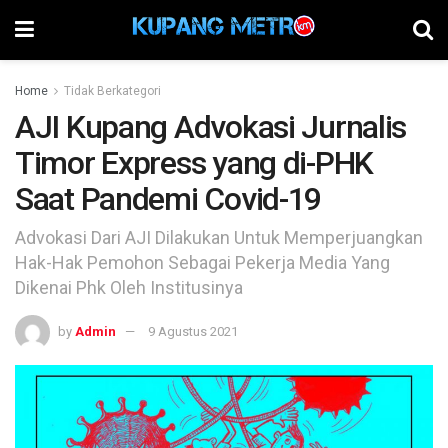
Home
Tidak Berkategori
AJI Kupang Advokasi Jurnalis
Timor Express yang di-PHK
Saat Pandemi Covid-19
Advokasi Dari AJI Dilakukan Untuk Memperjuangkan
Hak-Hak Pemohon Sebagai Pekerja Media Yang
Dikenai Phk Oleh Institusinya
by
Admin
9 Agustus 2021