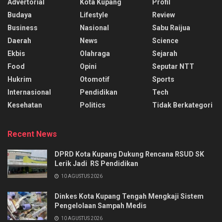
Advertorial
Kota Kupang
Profil
Budaya
Lifestyle
Review
Business
Nasional
Sabu Raijua
Daerah
News
Science
Ekbis
Olahraga
Sejarah
Food
Opini
Seputar NTT
Hukrim
Otomotif
Sports
Internasional
Pendidikan
Tech
Kesehatan
Politics
Tidak Berkategori
Recent News
DPRD Kota Kupang Dukung Rencana RSUD SK
Lerik Jadi RS Pendidikan
10 AGUSTUS 2026
Dinkes Kota Kupang Tengah Mengkaji Sistem
Pengelolaan Sampah Medis
10 AGUSTUS 2026