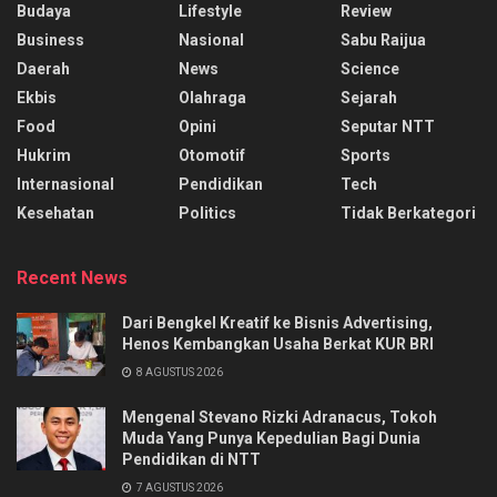
Budaya
Lifestyle
Review
Business
Nasional
Sabu Raijua
Daerah
News
Science
Ekbis
Olahraga
Sejarah
Food
Opini
Seputar NTT
Hukrim
Otomotif
Sports
Internasional
Pendidikan
Tech
Kesehatan
Politics
Tidak Berkategori
Recent News
Dari Bengkel Kreatif ke Bisnis Advertising,
Henos Kembangkan Usaha Berkat KUR BRI
8 AGUSTUS 2026
Mengenal Stevano Rizki Adranacus, Tokoh
Muda Yang Punya Kepedulian Bagi Dunia
Pendidikan di NTT
7 AGUSTUS 2026