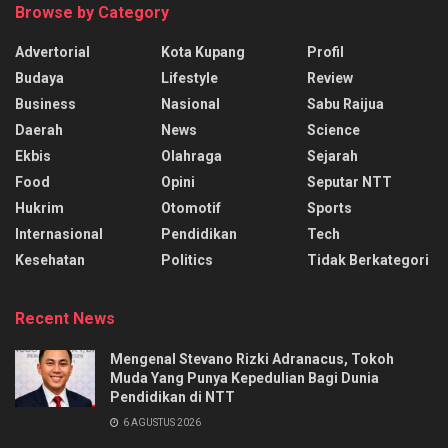
Browse by Category
Advertorial
Kota Kupang
Profil
Budaya
Lifestyle
Review
Business
Nasional
Sabu Raijua
Daerah
News
Science
Ekbis
Olahraga
Sejarah
Food
Opini
Seputar NTT
Hukrim
Otomotif
Sports
Internasional
Pendidikan
Tech
Kesehatan
Politics
Tidak Berkategori
Recent News
Mengenal Stevano Rizki Adranacus, Tokoh
Muda Yang Punya Kepedulian Bagi Dunia
Pendidikan di NTT
6 AGUSTUS 2026