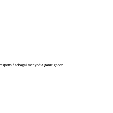
responsif sebagai menyedia game gacor.