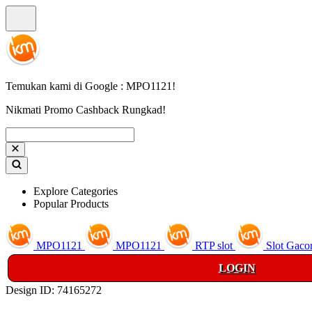
Temukan kami di Google : MPO1121!
Nikmati Promo Cashback Rungkad!
Explore Categories
Popular Products
MPO1121
MPO1121
RTP slot
Slot Gaco
LOGIN
Design ID: 74165272