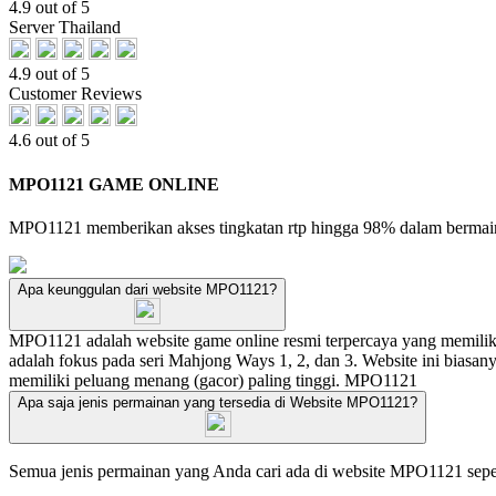
4.9 out of 5
Server Thailand
4.9 out of 5
Customer Reviews
4.6 out of 5
MPO1121 GAME ONLINE
MPO1121 memberikan akses tingkatan rtp hingga 98% dalam bermain s
Apa keunggulan dari website MPO1121?
MPO1121 adalah website game online resmi terpercaya yang memiliki
adalah fokus pada seri Mahjong Ways 1, 2, dan 3. Website ini biasan
memiliki peluang menang (gacor) paling tinggi.
MPO1121
Apa saja jenis permainan yang tersedia di Website MPO1121?
Semua jenis permainan yang Anda cari ada di website MPO1121 sepert