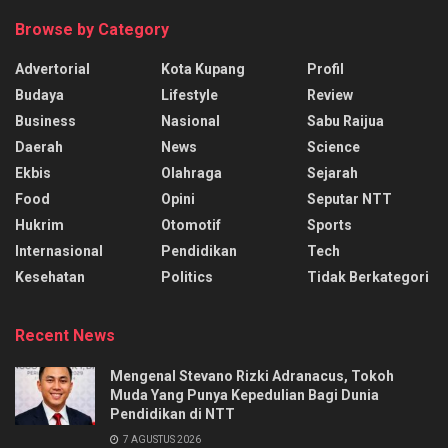
Browse by Category
Advertorial
Kota Kupang
Profil
Budaya
Lifestyle
Review
Business
Nasional
Sabu Raijua
Daerah
News
Science
Ekbis
Olahraga
Sejarah
Food
Opini
Seputar NTT
Hukrim
Otomotif
Sports
Internasional
Pendidikan
Tech
Kesehatan
Politics
Tidak Berkategori
Recent News
Mengenal Stevano Rizki Adranacus, Tokoh
Muda Yang Punya Kepedulian Bagi Dunia
Pendidikan di NTT
7 AGUSTUS 2026